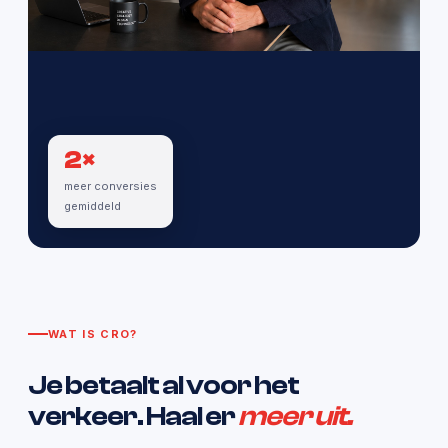
2×
meer conversies
gemiddeld
WAT IS CRO?
Je betaalt al voor het
verkeer. Haal er
meer uit.