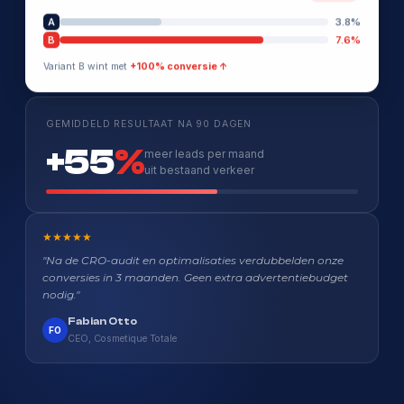
A
3.8%
B
7.6%
Variant B wint met
+100% conversie ↑
GEMIDDELD RESULTAAT NA 90 DAGEN
+55
%
meer leads per maand
uit bestaand verkeer
★★★★★
"Na de CRO-audit en optimalisaties verdubbelden onze
conversies in 3 maanden. Geen extra advertentiebudget
nodig."
Fabian Otto
FO
CEO, Cosmetique Totale