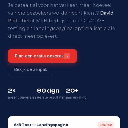
Je betaalt al voor het verkeer. Maar hoeveel
van die bezoekers worden écht klant?
David
Pinto
helpt MKB-bedrijven met CRO, A/B
testing en landingspagina-optimalisatie die
direct meer oplevert.
Plan een gratis gesprek
→
Bekijk de aanpak
2×
90 dgn
20+
meer conversies
eerste resultaten
jaar ervaring
A/B Test — Landingspagina
Live test