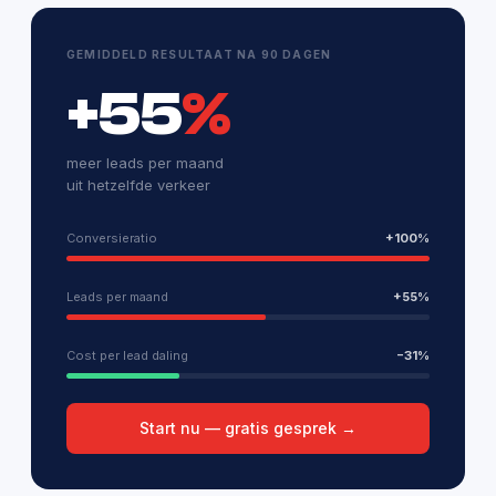
GEMIDDELD RESULTAAT NA 90 DAGEN
+55
%
meer leads per maand
uit hetzelfde verkeer
Conversieratio
+100%
Leads per maand
+55%
Cost per lead daling
−31%
Start nu — gratis gesprek →