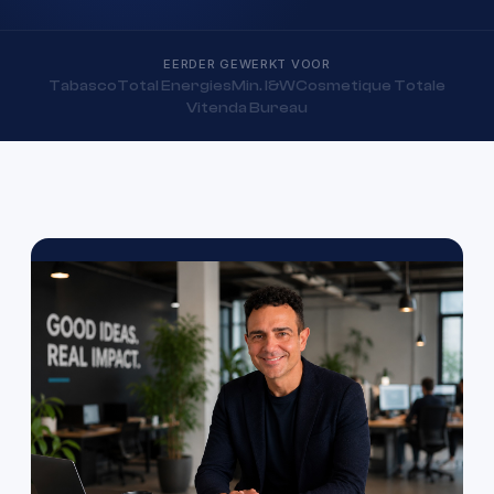
EERDER GEWERKT VOOR
Tabasco
Total Energies
Min. I&W
Cosmetique Totale
Vitenda Bureau