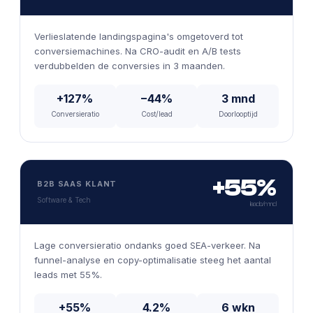
Verlieslatende landingspagina's omgetoverd tot
conversiemachines. Na CRO-audit en A/B tests
verdubbelden de conversies in 3 maanden.
+127%
−44%
3 mnd
Conversieratio
Cost/lead
Doorlooptijd
+55%
B2B SAAS KLANT
Software & Tech
leads/mnd
Lage conversieratio ondanks goed SEA-verkeer. Na
funnel-analyse en copy-optimalisatie steeg het aantal
leads met 55%.
+55%
4.2%
6 wkn