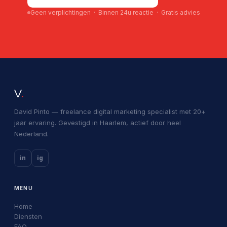
Geen verplichtingen · Binnen 24u reactie · Gratis advies
V
.
David Pinto — freelance digital marketing specialist met 20+
jaar ervaring. Gevestigd in Haarlem, actief door heel
Nederland.
in
ig
MENU
Home
Diensten
FAQ