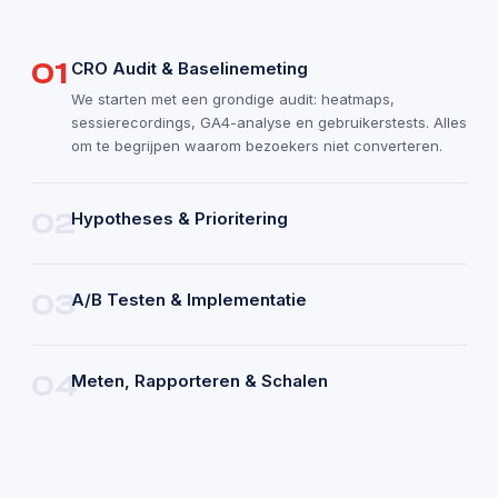
01
CRO Audit & Baselinemeting
We starten met een grondige audit: heatmaps,
sessierecordings, GA4-analyse en gebruikerstests. Alles
om te begrijpen waarom bezoekers niet converteren.
02
Hypotheses & Prioritering
Op basis van de audit stel ik een lijst van
verbeterpunten op, gerankt op verwachte impact versus
inspanning. Jij weet precies wat we doen en waarom.
03
A/B Testen & Implementatie
We testen de verbeteringen systematisch. Wint een
variant? Dan implementeren we hem direct. Geen
aannames, alleen bewijs.
04
Meten, Rapporteren & Schalen
Maandelijkse rapportage met concrete cijfers:
conversieratio, leads, omzet. Wat werkt, schalen we op.
Wat niet werkt, leren we van.