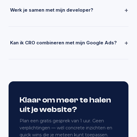
dat je al hebt, zonder extra advertentiekosten.
+
Werk je samen met mijn developer?
Ja. Ik lever concrete aanbevelingen en wireframes die
jouw developer direct kan implementeren. Of ik regel de
implementatie zelf als dat handiger is.
+
Kan ik CRO combineren met mijn Google Ads?
Dat is zelfs de beste combinatie. Betere advertenties +
betere landingspagina's = exponentieel meer resultaat. Ik
doe beide en zorg dat ze op elkaar afgestemd zijn.
Klaar om meer te halen
uit je website?
Plan een gratis gesprek van 1 uur. Geen
verplichtingen — wél concrete inzichten en
quick wins die je meteen kunt toepassen.