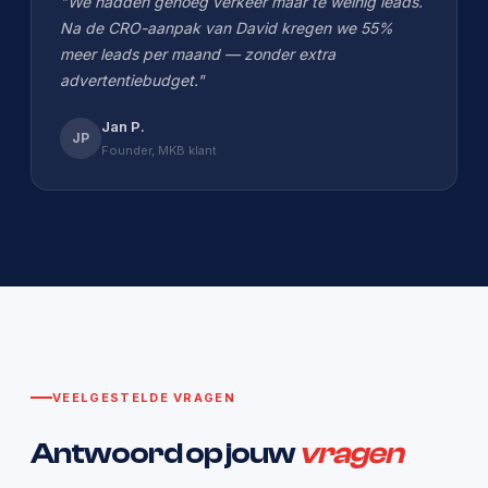
"We hadden genoeg verkeer maar te weinig leads.
Na de CRO-aanpak van David kregen we 55%
meer leads per maand — zonder extra
advertentiebudget."
Jan P.
JP
Founder, MKB klant
VEELGESTELDE VRAGEN
Antwoord op jouw
vragen