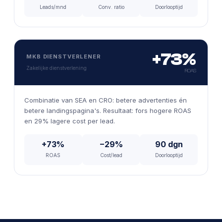
Leads/mnd
Conv. ratio
Doorlooptijd
+73%
MKB DIENSTVERLENER
Zakelijke dienstverlening
ROAS
Combinatie van SEA en CRO: betere advertenties én
betere landingspagina's. Resultaat: fors hogere ROAS
en 29% lagere cost per lead.
+73%
−29%
90 dgn
ROAS
Cost/lead
Doorlooptijd